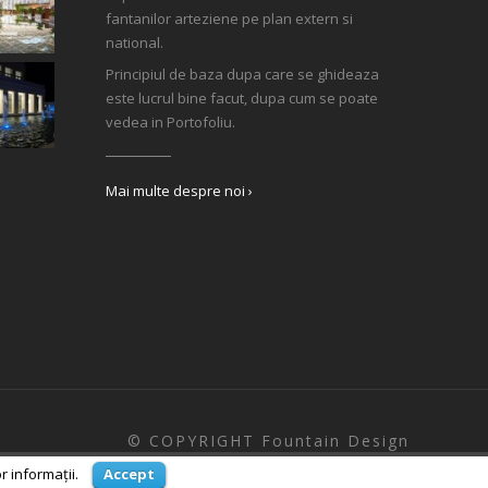
fantanilor arteziene pe plan extern si
national.
Principiul de baza dupa care se ghideaza
este lucrul bine facut, dupa cum se poate
vedea in Portofoliu.
Mai multe despre noi ›
© COPYRIGHT Fountain Design
r informații.
Accept