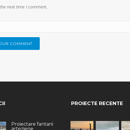
 the next time I comment.
II
PROIECTE RECENTE
Proiectare fantani
arteziene