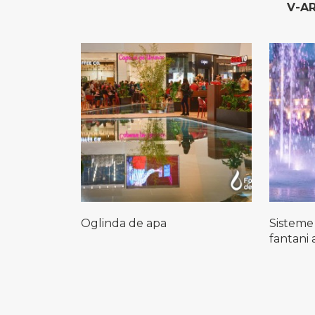
V-A
Oglinda de apa
Sisteme
fantani 