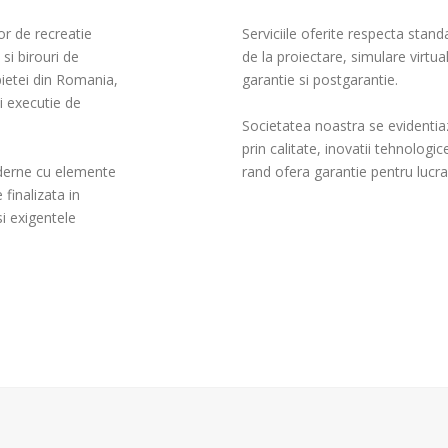
r de recreatie

Serviciile oferite respecta stand
i birouri de 

de la proiectare, simulare virtual
ietei din Romania,

garantie si postgarantie. 

 executie de 

Societatea noastra se evidentiaza
prin calitate, inovatii tehnologice
derne cu elemente 

rand ofera garantie pentru lucrar
finalizata in

 exigentele 
