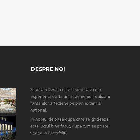
DESPRE NOI
Fountain Design este o societate cu o
experienta de 12 ani in domeniul realizarii
fantanilor arteziene pe plan extern si
national.
Principiul de baza dupa care se ghideaza
este lucrul bine facut, dupa cum se poate
vedea in Portofoliu.