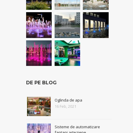
DE PE BLOG
Oglinda de apa
16 Feb, 2021
Sisteme de automatizare
fantani arteziene