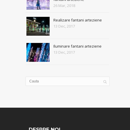
26 Mar, 2018
Realizare fantani arteziene
13 Dec, 2017
Iluminare fantani arteziene
13 Dec, 2017
DESPRE NOI